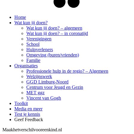
Menu
Close
Home
Menu
Wat kun jij doen?
Wat kun jij doen? – algemeen
Wat kun jij doen? – in coronatijd
Verenigingen
School
Hulpverleners
Omgeving (buren/vrienden)
Familie
Organisaties
Professionele hulp in de regio? – Algemeen
Welzijnswerk
GGD Limburg-Noord
Centrum voor Jeugd en Gezin
MET ggz
Vincent van Gogh
Toolkit
Media en meer
Test je kennis
Geef Feedback
Maakhetverschilvooreenkind.nl